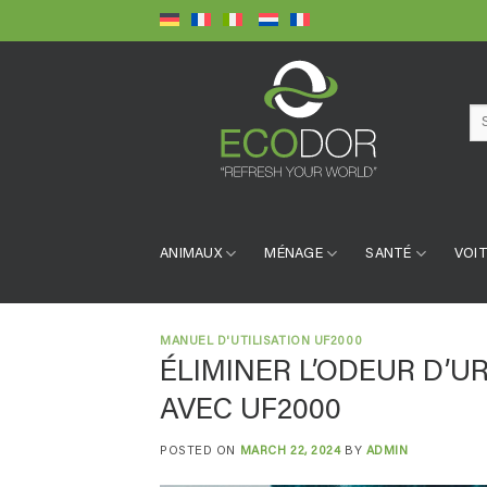
Skip
to
content
Se
for:
ANIMAUX
MÉNAGE
SANTÉ
VOIT
MANUEL D'UTILISATION UF2000
ÉLIMINER L’ODEUR D’U
AVEC UF2000
POSTED ON
MARCH 22, 2024
BY
ADMIN