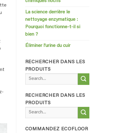
chimiques nocifs
ette
La science derrière le
u
nettoyage enzymatique :
Pourquoi fonctionne-t-il si
bien ?
z
Éliminer l’urine du cuir
e
RECHERCHER DANS LES
PRODUITS
ent
Search
for:
z-
RECHERCHER DANS LES
PRODUITS
Search
for:
COMMANDEZ ECOFLOOR