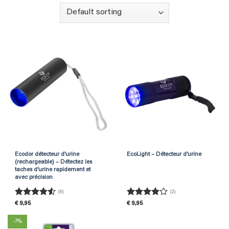
Ecodor détecteur d’urine
EcoLight – Détecteur d’urine
(rechargeable) – Détectez les
taches d’urine rapidement et
avec précision
(6)
(2)
Rated
4.5
Rated
4
€
9,95
€
9,95
out of 5
out of 5
-7%