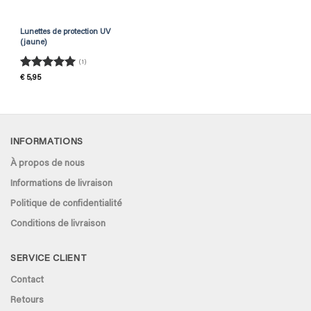
Lunettes de protection UV
(jaune)
(1)
Rated
5
€
5,95
out of 5
INFORMATIONS
À propos de nous
Informations de livraison
Politique de confidentialité
Conditions de livraison
SERVICE CLIENT
Contact
Retours