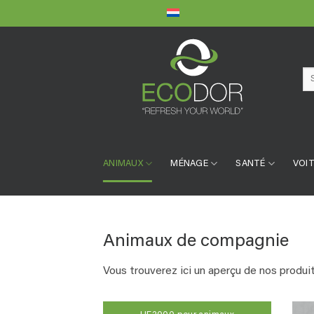
Skip
to
content
Se
for:
ANIMAUX
MÉNAGE
SANTÉ
VOIT
Animaux de compagnie
Vous trouverez ici un aperçu de nos produ