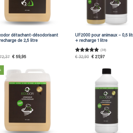
codor détachant-désodorisant
UF2000 pour animaux – 0,5 lit
recharge de 2,5 litre
+ recharge 1 litre
(38)
Rated
4.92
Original
Current
Original
Current
72,37
€
59,95
€
32,90
€
27,97
price
price
price
price
out of 5
was:
is:
was:
is:
€ 72,37.
€ 59,95.
€ 32,90.
€ 27,97.
%