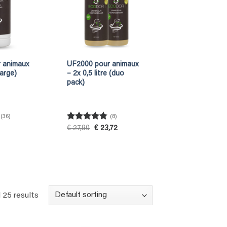
 animaux
UF2000 pour animaux
harge)
– 2x 0,5 litre (duo
pack)
(36)
(8)
Rated
4.75
Original
Current
€
27,90
€
23,72
price
price
out of 5
was:
is:
€ 27,90.
€ 23,72.
 25 results