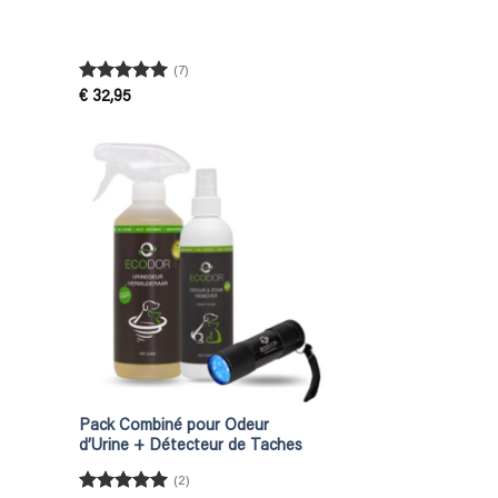
(7)
Rated
5
€
32,95
out of 5
Pack Combiné pour Odeur
d’Urine + Détecteur de Taches
(2)