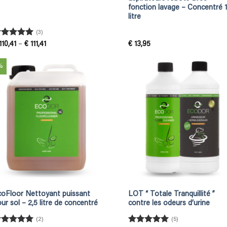
fonction lavage – Concentré 1
litre
(3)
ated
5
Price
110,41
–
€
111,41
€
13,95
range:
ut of 5
€ 110,41
through
%
€ 111,41
coFloor Nettoyant puissant
LOT “ Totale Tranquillité ”
ur sol – 2,5 litre de concentré
contre les odeurs d’urine
(2)
(5)