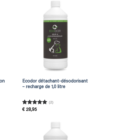
con
Ecodor détachant-désodorisant
– recharge de 1,0 litre
(2)
Rated
5
€
28,95
out of 5