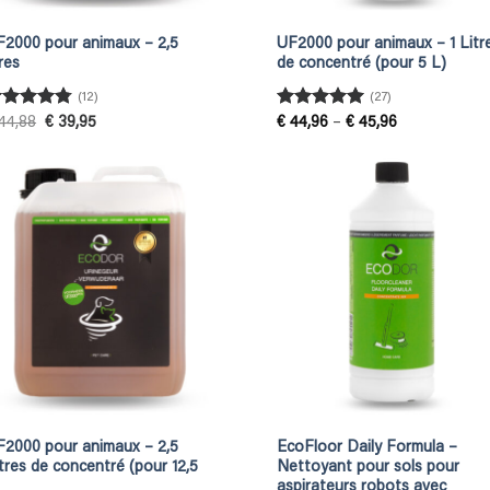
F2000 pour animaux – 2,5
UF2000 pour animaux – 1 Litr
tres
de concentré (pour 5 L)
(12)
(27)
ated
4.75
Rated
4.93
Original
Current
Price
44,88
€
39,95
€
44,96
–
€
45,96
price
price
range:
ut of 5
out of 5
was:
is:
€ 44,96
€ 44,88.
€ 39,95.
through
€ 45,96
F2000 pour animaux – 2,5
EcoFloor Daily Formula –
tres de concentré (pour 12,5
Nettoyant pour sols pour
)
aspirateurs robots avec