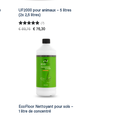
e
UF2000 pour animaux – 5 litres
(2x 2,5 litres)
(7)
Rated
4.86
Original
Current
€
89,76
€
76,30
price
price
out of 5
was:
is:
€ 89,76.
€ 76,30.
EcoFloor Nettoyant pour sols –
1 litre de concentré