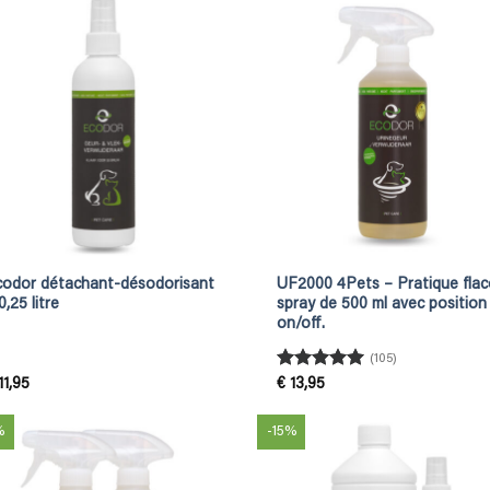
codor détachant-désodorisant
UF2000 4Pets – Pratique fla
0,25 litre
spray de 500 ml avec position
on/off.
(105)
Rated
4.95
11,95
€
13,95
out of 5
%
-15%