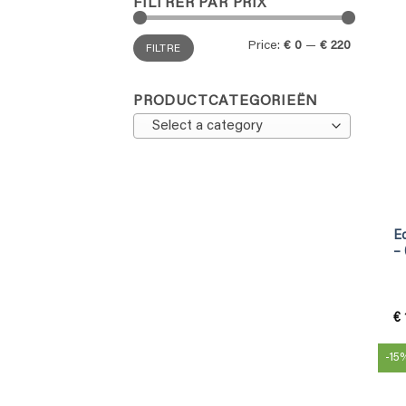
FILTRER PAR PRIX
Min
Max
Price:
€ 0
—
€ 220
FILTRE
price
price
PRODUCTCATEGORIEËN
Select a category
E
– 
€
-15