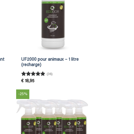
ant
UF2000 pour animaux – 1 litre
(recharge)
(36)
Rated
4.83
€
18,95
out of 5
-25%