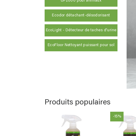
UF2000 pour animaux
Ecodor détachant-désodorisant
EcoLight - Détecteur de taches d'urine
EcoFloor Nettoyant puissant pour sol
Produits populaires
-15%