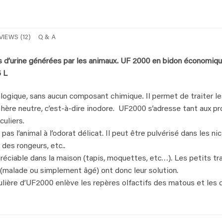
VIEWS (12)
Q & A
s d’urine générées par les animaux. UF 2000 en bidon économiq
5 L
gique, sans aucun composant chimique. Il permet de traiter les 
hère neutre, c’est-à-dire inodore. UF2000 s’adresse tant aux pr
culiers.
s l’animal à l’odorat délicat. Il peut être pulvérisé dans les ni
des rongeurs, etc..
ciable dans la maison (tapis, moquettes, etc…). Les petits tr
(malade ou simplement âgé) ont donc leur solution.
régulière d’UF2000 enlève les repères olfactifs des matous et les 