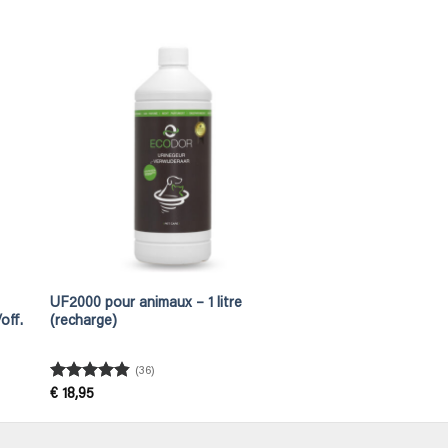
UF2000 pour animaux – 1 litre
off.
(recharge)
(36)
Rated
4.83
€
18,95
out of 5