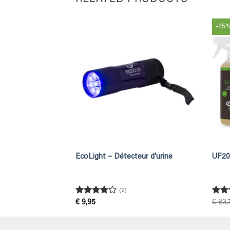
-25
d’urine
EcoLight – Détecteur d’urine
UF200
Détectez les taches
 et avec précision
(2)
Rated
4
Rat
€
9,95
€
83,
out of 5
out 