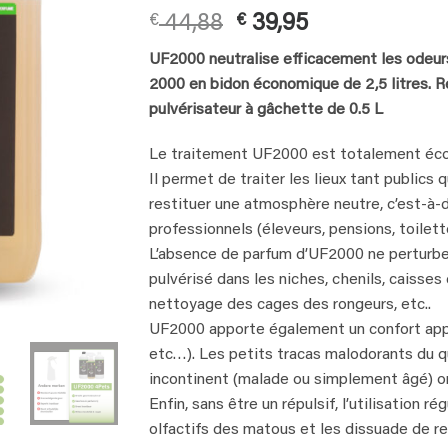
Rated
12
4.75
Original
Current
€
44,88
€
39,95
out of 5
based on
price
price
customer
UF2000 neutralise efficacement les odeurs
was:
is:
ratings
2000 en bidon économique de 2,5 litres. 
€ 44,88.
€ 39,95.
pulvérisateur à gâchette de 0.5 L
Le traitement UF2000 est totalement éco
Il permet de traiter les lieux tant publics 
restituer une atmosphère neutre, c’est-à-
professionnels (éleveurs, pensions, toilette
L’absence de parfum d’UF2000 ne perturbe pa
pulvérisé dans les niches, chenils, caisses
nettoyage des cages des rongeurs, etc..
UF2000 apporte également un confort appr
etc…). Les petits tracas malodorants du q
incontinent (malade ou simplement âgé) on
Enfin, sans être un répulsif, l’utilisation 
olfactifs des matous et les dissuade de re