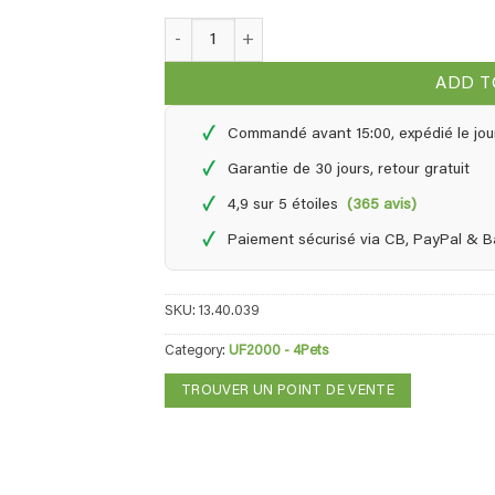
UF2000 pour animaux - 2,5 litres quantity
ADD T
✓
Commandé avant 15:00, expédié le jou
✓
Garantie de 30 jours, retour gratuit
✓
4,9 sur 5 étoiles
(365 avis)
✓
Paiement sécurisé via CB, PayPal & 
SKU:
13.40.039
Category:
UF2000 - 4Pets
TROUVER UN POINT DE VENTE