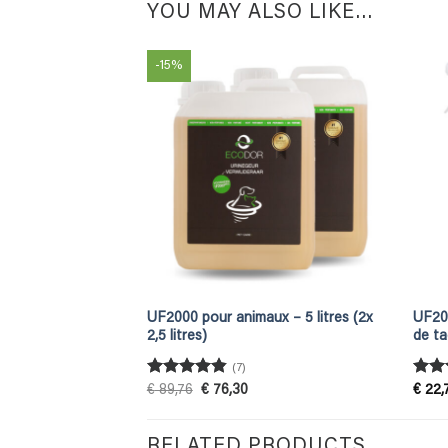
YOU MAY ALSO LIKE…
-15%
UF2000 pour animaux – 5 litres (2x
UF200
2,5 litres)
de ta
(7)
Rated
4.86
Rat
Original
Current
€
89,76
€
76,30
€
22,
price
price
out of 5
out 
was:
is:
€ 89,76.
€ 76,30.
RELATED PRODUCTS