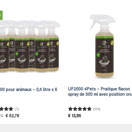
%
UF2000 4Pets – Pratique flacon
0 pour animaux – 0,5 litre x 6
spray de 500 ml avec position on/
(7)
(105)
ed
5
Rated
4.95
Original
Current
70
€
62,78
€
13,95
price
price
of 5
out of 5
was:
is:
€ 83,70.
€ 62,78.