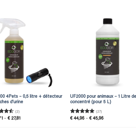
0 4Pets – 0,5 litre + détecteur
UF2000 pour animaux – 1 Litre d
ches d’urine
concentré (pour 5 L)
(2)
(27)
ed
4.5
Rated
4.93
Price
Price
71
–
€
27,81
€
44,96
–
€
45,96
range:
range:
of 5
out of 5
€ 22,71
€ 44,96
through
through
€ 27,81
€ 45,96