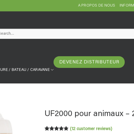
A PROPOS DE NOUS
INFORM
arch
DEVENEZ DISTRIBUTEUR
URE / BATEAU / CARAVANE
UF2000 pour animaux – 2,
(
12
customer reviews)