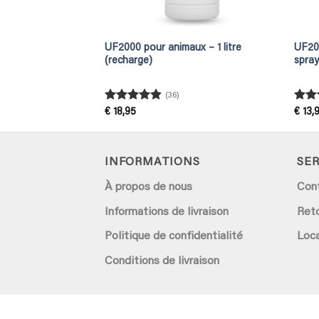
d’urine
UF2000 pour animaux – 1 litre
UF20
Détectez les taches
(recharge)
spray
 et avec précision
(36)
Rated
4.83
Rat
€
18,95
€
13,
out of 5
out 
INFORMATIONS
SER
À propos de nous
Con
Informations de livraison
Ret
Politique de confidentialité
Loca
Conditions de livraison