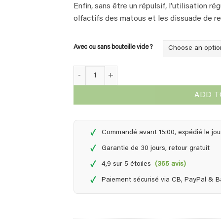
Enfin, sans être un répulsif, l’utilisation 
olfactifs des matous et les dissuade de re
Avec ou sans bouteille vide ?
UF2000 pour animaux - 1 Litre de concentré (p
ADD T
✓
Commandé avant 15:00, expédié le jou
✓
Garantie de 30 jours, retour gratuit
✓
4,9 sur 5 étoiles
(365 avis)
✓
Paiement sécurisé via CB, PayPal & 