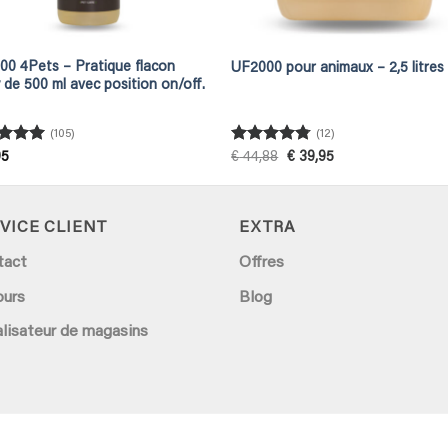
00 4Pets – Pratique flacon
UF2000 pour animaux – 2,5 litres
 de 500 ml avec position on/off.
(105)
(12)
ed
4.95
Rated
4.75
Original
Current
95
€
44,88
€
39,95
price
price
of 5
out of 5
was:
is:
€ 44,88.
€ 39,95.
VICE CLIENT
EXTRA
tact
Offres
ours
Blog
lisateur de magasins