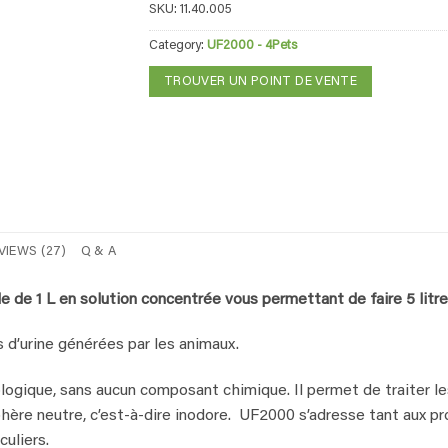
SKU:
11.40.005
Category:
UF2000 - 4Pets
TROUVER UN POINT DE VENTE
VIEWS (27)
Q & A
de 1 L en solution concentrée vous permettant de faire 5 litres
 d’urine générées par les animaux.
gique, sans aucun composant chimique. Il permet de traiter les 
hère neutre, c’est-à-dire inodore. UF2000 s’adresse tant aux pr
culiers.