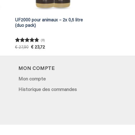
UF2000 pour animaux – 2x 0,5 litre
(duo pack)
(8)
Rated
4.75
Original
Current
€
27,90
€
23,72
price
price
out of 5
was:
is:
€ 27,90.
€ 23,72.
MON COMPTE
Mon compte
Historique des commandes