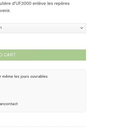
régulière d’UF2000 enlève les repères
venir.
our 5 L) quantity
O CART
r même les jours ouvrables
Bancontact