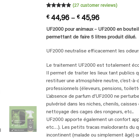
(
27
customer reviews)
Rated
27
4.93
Price
€
44,96
–
€
45,96
out of 5
based on
range:
customer
UF2000 pour animaux – UF2000 en bouteill
€ 44,96
ratings
permettant de faire 5 litres produit dilué.
through
€ 45,96
UF2000 neutralise efficacement les odeurs
Le traitement UF2000 est totalement éco
Il permet de traiter les lieux tant publics 
restituer une atmosphère neutre, c’est-à-
professionnels (éleveurs, pensions, toilette
L’absence de parfum d’UF2000 ne perturbe pa
pulvérisé dans les niches, chenils, caisses
nettoyage des cages des rongeurs, etc..
UF2000 apporte également un confort appr
etc…). Les petits tracas malodorants du q
incontinent (malade ou simplement âgé) on