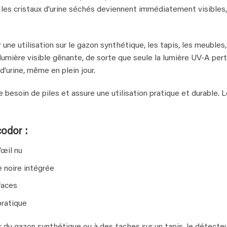
les cristaux d’urine séchés deviennent immédiatement visibles,
ne utilisation sur le gazon synthétique, les tapis, les meubles
la lumière visible gênante, de sorte que seule la lumière UV‑A per
d’urine, même en plein jour.
 besoin de piles et assure une utilisation pratique et durable. 
odor :
’œil nu
e noire intégrée
faces
pratique
du gazon synthétique ou à des taches sur un tapis, le détecteu