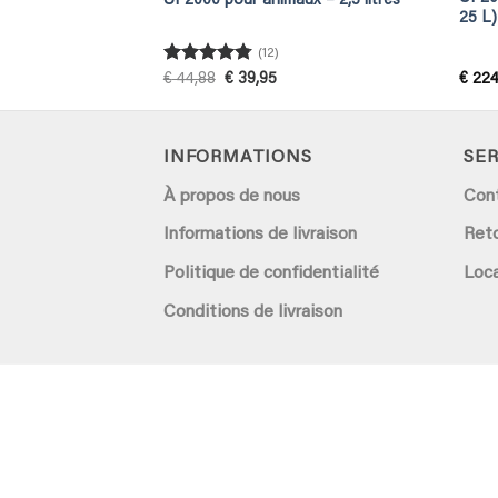
tre (duo pack)
UF2000 pour animaux – 2,5 litres
25 L)
(12)
Rated
4.75
rrent
Original
Current
€
44,88
€
39,95
€
224
ce
price
price
out of 5
was:
is:
3,72.
€ 44,88.
€ 39,95.
INFORMATIONS
SER
À propos de nous
Con
Informations de livraison
Ret
Politique de confidentialité
Loca
Conditions de livraison