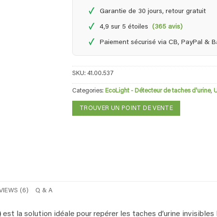
✓
Garantie de 30 jours, retour gratuit
✓
4,9 sur 5 étoiles
(365 avis)
✓
Paiement sécurisé via CB, PayPal & 
SKU:
41.00.537
Categories:
EcoLight - Détecteur de taches d'urine
,
U
TROUVER UN POINT DE VENTE
VIEWS (6)
Q & A
)
est la solution idéale pour repérer les taches d’urine invisible