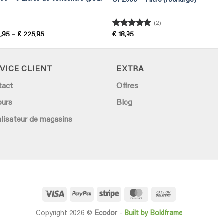
UF2000 – 1 litre (recharge)
(2)
Rated
5
Price
,95
–
€
225,95
€
18,95
range:
out of 5
€ 224,95
through
€ 225,95
VICE CLIENT
EXTRA
tact
Offres
ours
Blog
lisateur de magasins
Visa
PayPal
Stripe
MasterCard
Cash
On
Copyright 2026 ©
Ecodor
-
Built by Boldframe
Delivery