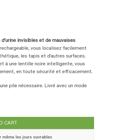
d’urine invisibles et de mauvaises
rechargeable, vous localisez facilement
hétique, les tapis et d’autres surfaces.
 à une lentille noire intelligente, vous
dement, en toute sécurité et efficacement.
cune pile nécessaire. Livré avec un mode
ectez les taches d’urine rapidement et avec précision quantity
O CART
r même les jours ouvrables