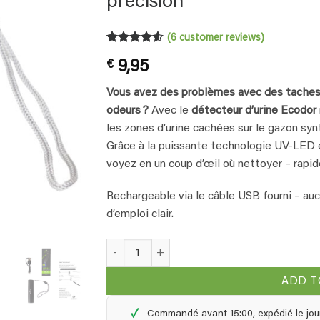
précision
(
6
customer reviews)
Rated
6
4.5
€
9,95
out of 5
based on
customer
Vous avez des problèmes avec des taches 
ratings
odeurs ?
Avec le
détecteur d’urine Ecodor
les zones d’urine cachées sur le gazon synt
Grâce à la puissante technologie UV‑LED et
voyez en un coup d’œil où nettoyer – rapi
Rechargeable via le câble USB fourni – au
d’emploi clair.
Ecodor détecteur d’urine (rechargeable) – Dét
ADD T
✓
Commandé avant 15:00, expédié le jou