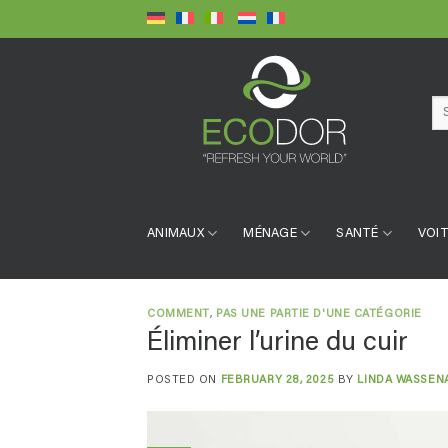
Skip
to
content
Se
for:
ANIMAUX
MÉNAGE
SANTÉ
VOIT
COMMENT
,
PAS UNE PARTIE D'UNE CATÉGORIE
Éliminer l’urine du cuir
POSTED ON
FEBRUARY 28, 2025
BY
LINDA WASSEN