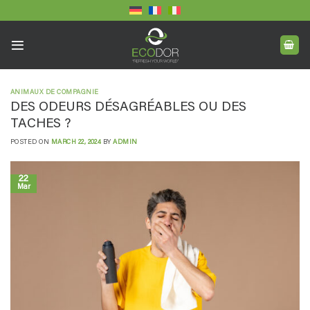
Skip
to
content
ANIMAUX DE COMPAGNIE
DES ODEURS DÉSAGRÉABLES OU DES
TACHES ?
POSTED ON
MARCH 22, 2024
BY
ADMIN
22
Mar