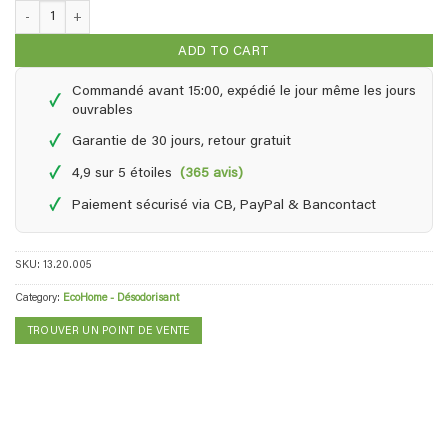
EcoHome - 1,0 litre quantity
ADD TO CART
Commandé avant 15:00, expédié le jour même les jours
✓
ouvrables
✓
Garantie de 30 jours, retour gratuit
✓
4,9 sur 5 étoiles
(365 avis)
✓
Paiement sécurisé via CB, PayPal & Bancontact
SKU:
13.20.005
Category:
EcoHome - Désodorisant
TROUVER UN POINT DE VENTE