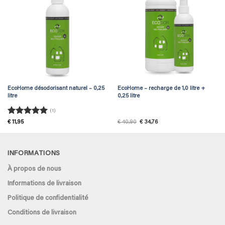
EcoHome désodorisant naturel – 0,25
EcoHome – recharge de 1,0 litre +
litre
0,25 litre
(1)
Rated
5
Original
Current
€
11,95
€
40,90
€
34,76
price
price
out of 5
was:
is:
€ 40,90.
€ 34,76.
INFORMATIONS
À propos de nous
Informations de livraison
Politique de confidentialité
Conditions de livraison