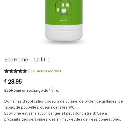
EcoHome – 1,0 litre
(
3
customer reviews)
Rated
3
5
€
28,95
out of 5
based on
EcoHome
en recharge de 1 litre.
customer
ratings
Domaines d’application : odeurs de cuisine, de brûler, de grillades, de
tabac, de poubelles, odeurs dans les WC…
EcoHome est sans aucun danger et peut donc être diffusé à
proximité des personnes, des animaux et des denrées comestibles.