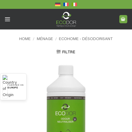
Skip
to
content
HOME
/
MÉNAGE
/
ECOHOME - DÉSODORISANT
FILTRE
FABRIQUÉ EN
EUROPE