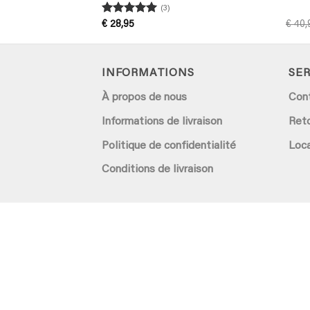
(3)
Rated
5
€
28,95
€
40,
out of 5
INFORMATIONS
SER
À propos de nous
Con
Informations de livraison
Ret
Politique de confidentialité
Loca
Conditions de livraison