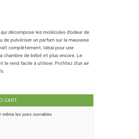
qui décompose les molécules d’odeur de
eu de pulvériser un parfum sur la mauvaise
raît complètement. Idéal pour une
n, la chambre de bébé et plus encore. Le
le rend facile à utiliser. Profitez d’un air
s.
ntity
O CART
r même les jours ouvrables