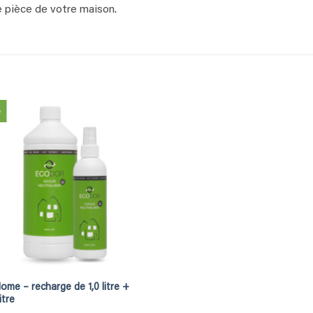
ue pièce de votre maison.
%
me – recharge de 1,0 litre +
itre