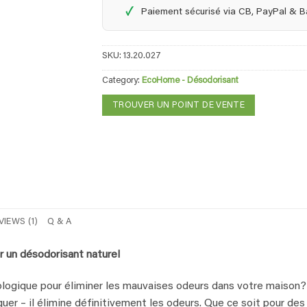
✓
Paiement sécurisé via CB, PayPal & 
SKU:
13.20.027
Category:
EcoHome - Désodorisant
TROUVER UN POINT DE VENTE
VIEWS (1)
Q & A
 un désodorisant naturel
cologique pour éliminer les mauvaises odeurs dans votre maiso
quer – il élimine définitivement les odeurs. Que ce soit pour de