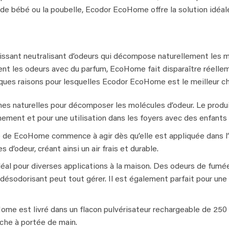
re de bébé ou la poubelle, Ecodor EcoHome offre la solution idéal
ant neutralisant d’odeurs qui décompose naturellement les mol
ent les odeurs avec du parfum, EcoHome fait disparaître réelle
lques raisons pour lesquelles Ecodor EcoHome est le meilleur ch
s naturelles pour décomposer les molécules d’odeur. Le produi
nnement et pour une utilisation dans les foyers avec des enfant
de EcoHome commence à agir dès qu’elle est appliquée dans l’air
odeur, créant ainsi un air frais et durable.
l pour diverses applications à la maison. Des odeurs de fumée 
désodorisant peut tout gérer. Il est également parfait pour une 
me est livré dans un flacon pulvérisateur rechargeable de 250 ml.
îche à portée de main.