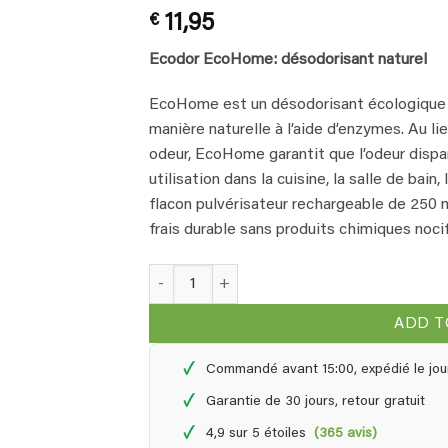
Rated
1
5
€
11,95
out of 5
based on
customer
Ecodor EcoHome: désodorisant naturel
rating
EcoHome est un désodorisant écologique 
manière naturelle à l’aide d’enzymes. Au li
odeur, EcoHome garantit que l’odeur dispa
utilisation dans la cuisine, la salle de bai
flacon pulvérisateur rechargeable de 250 ml 
frais durable sans produits chimiques nocif
EcoHome désodorisant naturel - 0,25 litre qua
ADD T
✓
Commandé avant 15:00, expédié le jou
✓
Garantie de 30 jours, retour gratuit
✓
4,9 sur 5 étoiles
(365 avis)