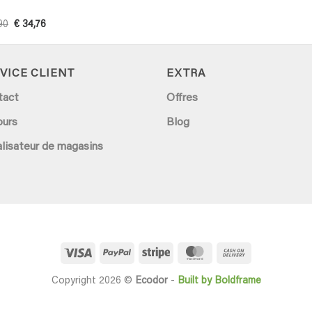
Original
Current
90
€
34,76
price
price
was:
is:
€ 40,90.
€ 34,76.
VICE CLIENT
EXTRA
tact
Offres
ours
Blog
lisateur de magasins
Visa
PayPal
Stripe
MasterCard
Cash
On
Copyright 2026 ©
Ecodor
-
Built by Boldframe
Delivery