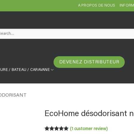
A PROPOS DE NOUS
INFORM
arch
DEVENEZ DISTRIBUTEUR
URE / BATEAU / CARAVANE
ODORISANT
EcoHome désodorisant nat
(
1
customer review)