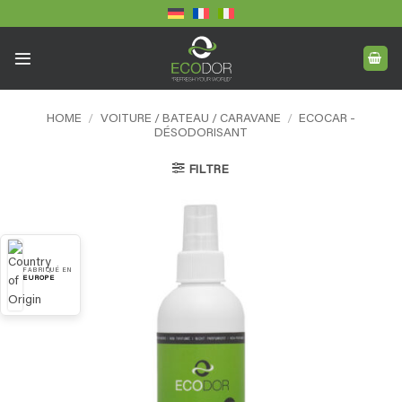
Skip
to
content
HOME
/
VOITURE / BATEAU / CARAVANE
/
ECOCAR -
DÉSODORISANT
FILTRE
FABRIQUÉ EN
EUROPE