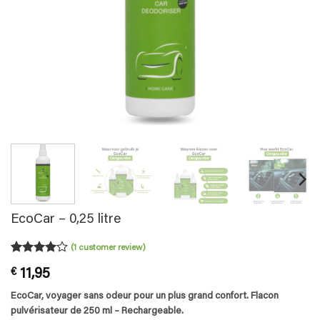
EcoCar – 0,25 litre
(
1
customer review)
Rated
1
4
€
11,95
out of 5
based on
EcoCar, voyager sans odeur pour un plus grand confort. Flacon
customer
rating
pulvérisateur de 250 ml – Rechargeable.