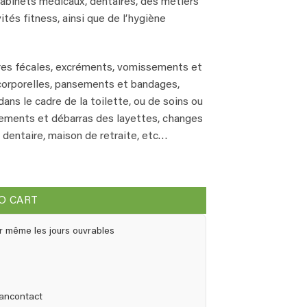
 cabinets médicaux, dentaires, des métiers
ités fitness, ainsi que de l’hygiène
res fécales, excréments, vomissements et
s corporelles, pansements et bandages,
ans le cadre de la toilette, ou de soins ou
ements et débarras des layettes, changes
, dentaire, maison de retraite, etc…
 quantity
O CART
r même les jours ouvrables
Bancontact