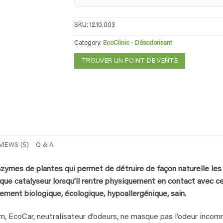
SKU:
12.10.003
Category:
EcoClinic - Désodorisant
TROUVER UN POINT DE VENTE
VIEWS (5)
Q & A
nzymes de plantes qui permet de détruire de façon naturelle le
t que catalyseur lorsqu’il rentre physiquement en contact avec c
lement biologique, écologique, hypoallergénique, sain.
um, EcoCar, neutralisateur d’odeurs, ne masque pas l’odeur incommo