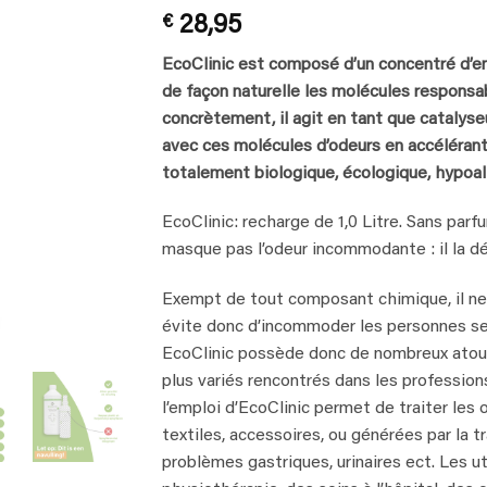
Rated
5
5
€
28,95
out of 5
based on
customer
EcoClinic est composé d’un concentré d’e
ratings
de façon naturelle les molécules responsa
concrètement, il agit en tant que catalyse
avec ces molécules d’odeurs en accélérant 
totalement biologique, écologique, hypoall
EcoClinic: recharge de 1,0 Litre. Sans parf
masque pas l’odeur incommodante : il la dé
Exempt de tout composant chimique, il ne 
évite donc d’incommoder les personnes sen
EcoClinic possède donc de nombreux atouts
plus variés rencontrés dans les professions
l’emploi d’EcoClinic permet de traiter le
textiles, accessoires, ou générées par la 
problèmes gastriques, urinaires ect. Les ut