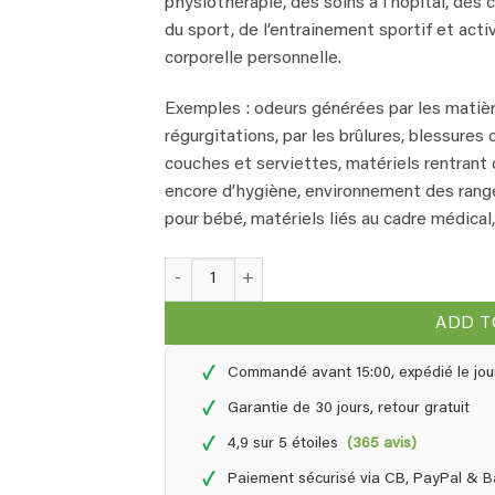
physiothérapie, des soins à l’hôpital, des
du sport, de l’entrainement sportif et activ
corporelle personnelle.
Exemples : odeurs générées par les matiè
régurgitations, par les brûlures, blessure
couches et serviettes, matériels rentrant d
encore d’hygiène, environnement des rang
pour bébé, matériels liés au cadre médical
EcoClinic désodorisant - recharge de 1,0 Litre
ADD T
✓
Commandé avant 15:00, expédié le jou
✓
Garantie de 30 jours, retour gratuit
✓
4,9 sur 5 étoiles
(365 avis)
✓
Paiement sécurisé via CB, PayPal & 