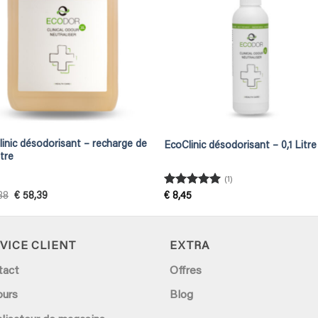
inic désodorisant – recharge de
EcoClinic désodorisant – 0,1 Litre
itre
(1)
Rated
5
Original
Current
88
€
58,39
€
8,45
price
price
out of 5
was:
is:
€ 64,88.
€ 58,39.
VICE CLIENT
EXTRA
tact
Offres
ours
Blog