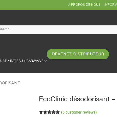
A PROPOS DE NOUS
INFORM
arch
DEVENEZ DISTRIBUTEUR
URE / BATEAU / CARAVANE
ODORISANT
EcoClinic désodorisant – 
(
5
customer reviews)