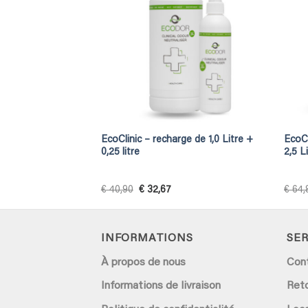
EcoClinic – recharge de 1,0 Litre +
EcoCl
0,25 litre
2,5 L
Original
Current
€
40,90
€
32,67
€
64,
price
price
was:
is:
€ 40,90.
€ 32,67.
INFORMATIONS
SER
À propos de nous
Con
Informations de livraison
Ret