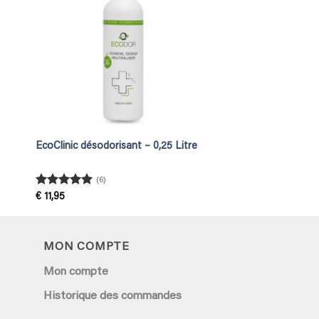
EcoClinic désodorisant – 0,25 Litre
(6)
Rated
5
€
11,95
out of 5
MON COMPTE
Mon compte
Historique des commandes