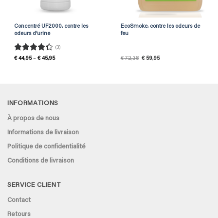
Concentré UF2000, contre les
EcoSmoke, contre les odeurs de
odeurs d’urine
feu
(3)
Rated
Price
Original
Current
€
44,95
–
€
45,95
€
72,38
€
59,95
range:
price
price
4.33
out
€ 44,95
was:
is:
of 5
through
€ 72,38.
€ 59,95.
€ 45,95
INFORMATIONS
À propos de nous
Informations de livraison
Politique de confidentialité
Conditions de livraison
SERVICE CLIENT
Contact
Retours