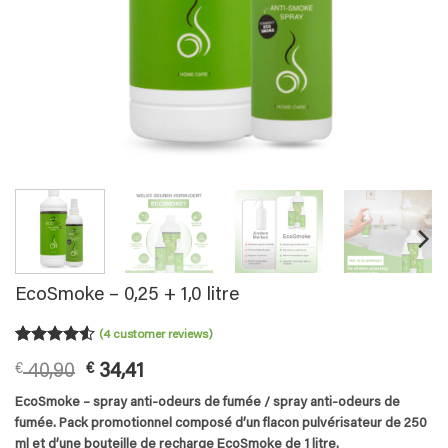
EcoSmoke – 0,25 + 1,0 litre
(
4
customer reviews)
Rated
4
4.5
Original
Current
€
40,90
€
34,41
out of 5
based on
price
price
EcoSmoke – spray anti-odeurs de fumée / spray anti-odeurs de
customer
was:
is:
ratings
fumée. Pack promotionnel composé d’un flacon pulvérisateur de 250
€ 40,90.
€ 34,41.
ml et d’une bouteille de recharge EcoSmoke de 1 litre.