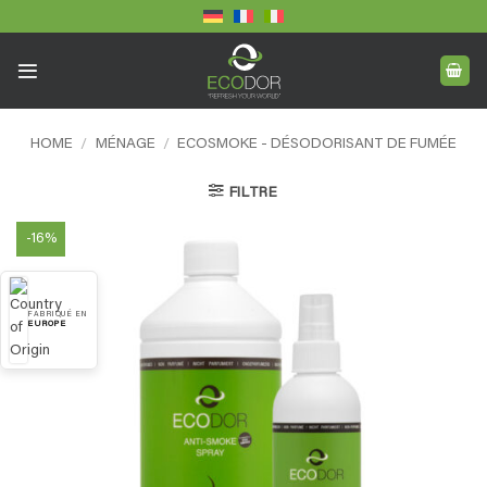
Skip
to
content
HOME
/
MÉNAGE
/
ECOSMOKE - DÉSODORISANT DE FUMÉE
FILTRE
-16%
FABRIQUÉ EN
EUROPE