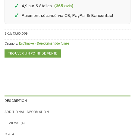
✓
4,9 sur 5 étoiles
(365 avis)
✓
Paiement sécurisé via CB, PayPal & Bancontact
SKU:
13.60.009
Category:
EcoSmoke - Désodorisant de fumée
TROUVER UN POINT DE VENTE
DESCRIPTION
ADDITIONAL INFORMATION
REVIEWS (4)
Q & A